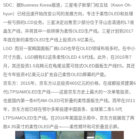
SDC：据Business Korea报道，三星电子新掌门权五铉（Kwon Oh-
hyun）已经迅速开始改变公司的发展方向，专注于柔性OLED和处理
一些亏损的LCD业务。三星决定出售至少部分位于牙山忠清道的L7液
晶生产线，并将其中一些转换为柔性OLED生产线。三星计划到2017
年底在新的柔性OLED生产线上投资25.6亿美元。
LGD: 而另一家韩国面板厂商LGD也早在OLED领域布局多时。在中小
尺寸方面，LGD拥有E2这条柔性OLED 4.5代线。此外，在2015年7
月，其还投资1.5兆韩元在龟尾设置可挠式OLED面板生产线E5。其还
在今年投资4亿美元以扩充自己柔性OLED屏幕的产能。
京东方：2015年，京东方以总投资465亿元的价格，在成都投资建第6
代LTPS/AMOLED生产线——这是京东方史上最大的一次单笔投资，
也是国内第一条6代AM-OLED可折叠的柔性面板生产线。而早在2011
年，京东方就已经在鄂尔多斯投建中国首条、全球第二条5.5代
LTPS/AMOLED生产线。在2016年美国显示周中，京东方就展现了两
款4.35英寸的柔性OLED产品¬——柔性臂环和可折叠显示屏。